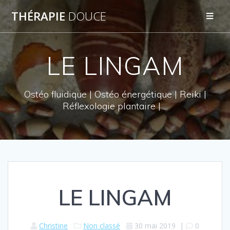
THÉRAPIE
DOUCE
LE LINGAM
Ostéo fluidique | Ostéo énergétique | Reiki |
Réflexologie plantaire | ...
LE LINGAM
Christine
Non classé
30 mai 2019
|
0