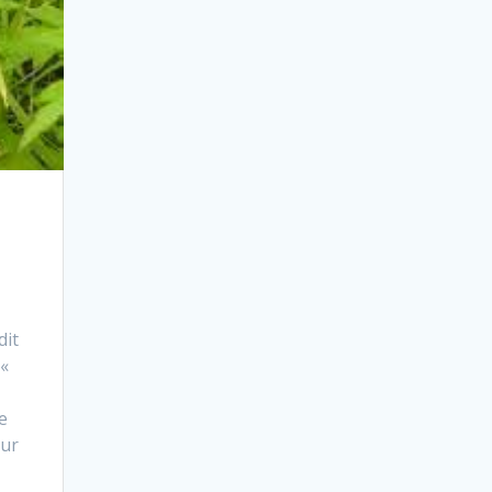
it
 «
e
our