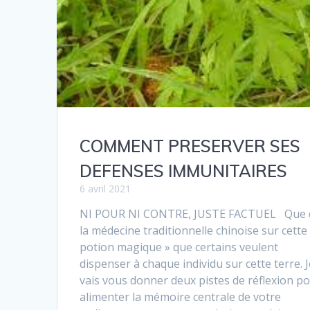
COMMENT PRESERVER SES
DEFENSES IMMUNITAIRES
6 avril 2021
NI POUR NI CONTRE, JUSTE FACTUEL Que d
la médecine traditionnelle chinoise sur cette
potion magique » que certains veulent
dispenser à chaque individu sur cette terre. J
vais vous donner deux pistes de réflexion p
alimenter la mémoire centrale de votre