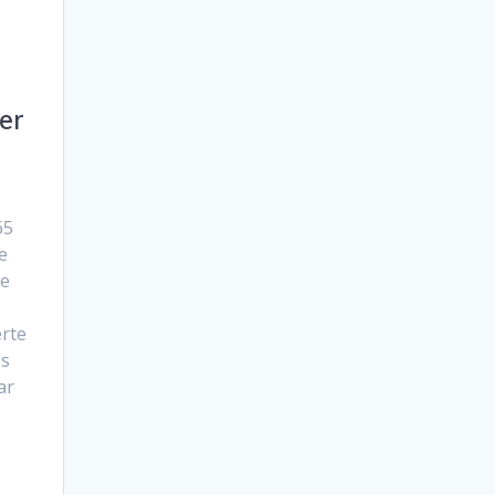
er
65
e
le
erte
es
ar